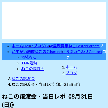
コ
ナ
ン
ビ
テ
ゲ
ン
ー
ツ
シ
へ
ョ
ス
ン
キ
に
ホーム
Home
ブログ
Blog
里親募集ねこ
FosterParents
ブ
ッ
移
かすがい地域ねこの会
haruneko
お問い合わせ
Contact
ロ
プ
動
地域ねこ
グ
TNR活動
ホーム
ねこの譲渡会
ブログ
ねこの譲渡会
ねこの譲渡会・当日レポ《8月31日(日)》
ねこの譲渡会・当日レポ《8月31日
(日)》