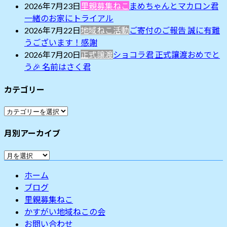
2026年7月23日
里親募集ねこ
まめちゃんとマカロン君
一緒のお家にトライアル
2026年7月22日
地域ねこ活動
ご寄付のご報告 誠に有難
うございます！感謝
2026年7月20日
正式譲渡
ショコラ君 正式讓渡おめでと
う🎉 名前はさく君
カテゴリー
カ
テ
月別アーカイブ
ゴ
リ
月
ー
別
ホーム
ア
ブログ
ー
里親募集ねこ
カ
かすがい地域ねこの会
イ
お問い合わせ