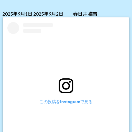
最
2025年9月1日
2025年9月2日
春日井 猫吉
終
更
新
日
時
:
この投稿をInstagramで見る