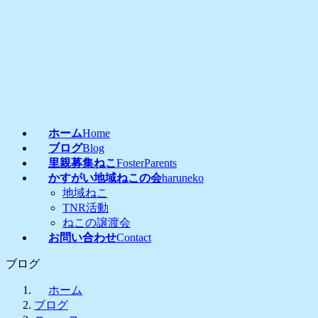
コ
ナ
ン
ビ
テ
ゲ
ン
ー
ツ
シ
へ
ョ
ス
ン
キ
に
ッ
移
ホーム
Home
プ
動
ブログ
Blog
里親募集ねこ
FosterParents
かすがい地域ねこの会
haruneko
地域ねこ
TNR活動
ねこの譲渡会
お問い合わせ
Contact
ブログ
ホーム
ブログ