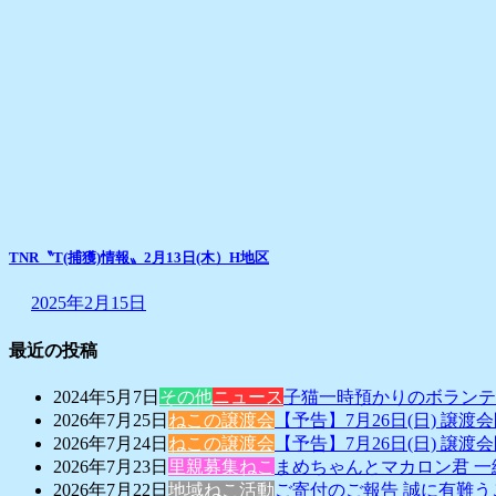
TNR〝T(捕獲)情報〟2月13日(木）H地区
2025年2月15日
最近の投稿
2024年5月7日
その他
ニュース
子猫一時預かりのボランテ
2026年7月25日
ねこの譲渡会
【予告】7月26日(日) 譲渡
2026年7月24日
ねこの譲渡会
【予告】7月26日(日) 譲渡
2026年7月23日
里親募集ねこ
まめちゃんとマカロン君 
2026年7月22日
地域ねこ活動
ご寄付のご報告 誠に有難