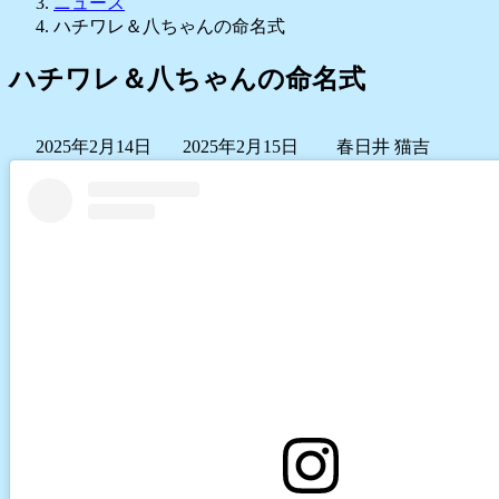
ニュース
ハチワレ＆八ちゃんの命名式
ハチワレ＆八ちゃんの命名式
最
2025年2月14日
2025年2月15日
春日井 猫吉
終
更
新
日
時
: