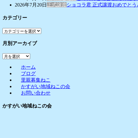
2026年7月20日
正式譲渡
ショコラ君 正式讓渡おめでとう
カテゴリー
カ
テ
月別アーカイブ
ゴ
リ
月
ー
別
ホーム
ア
ブログ
ー
里親募集ねこ
カ
かすがい地域ねこの会
イ
お問い合わせ
ブ
かすがい地域ねこの会