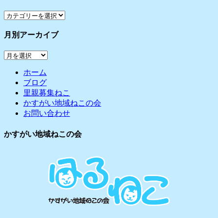
カ
テ
月別アーカイブ
ゴ
リ
月
ー
別
ホーム
ア
ブログ
ー
里親募集ねこ
カ
かすがい地域ねこの会
イ
お問い合わせ
ブ
かすがい地域ねこの会