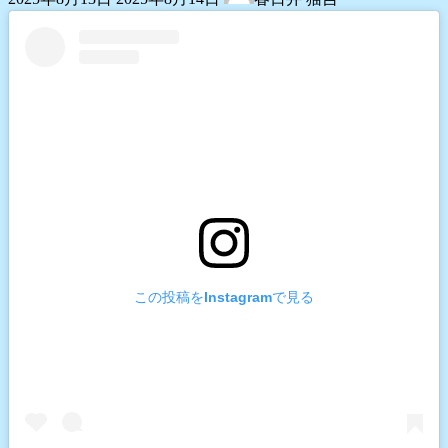
終
更
新
日
時
:
この投稿をInstagramで見る