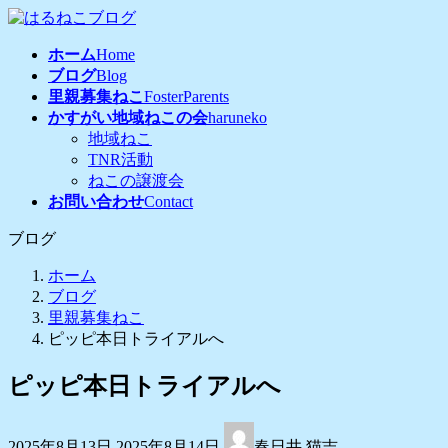
コ
ナ
ン
ビ
ホーム
Home
テ
ゲ
ブログ
Blog
ン
ー
里親募集ねこ
FosterParents
ツ
シ
かすがい地域ねこの会
haruneko
へ
ョ
地域ねこ
ス
ン
TNR活動
キ
に
ねこの譲渡会
ッ
移
お問い合わせ
Contact
プ
動
ブログ
ホーム
ブログ
里親募集ねこ
ピッピ本日トライアルへ
ピッピ本日トライアルへ
最
2025年8月13日
2025年8月14日
春日井 猫吉