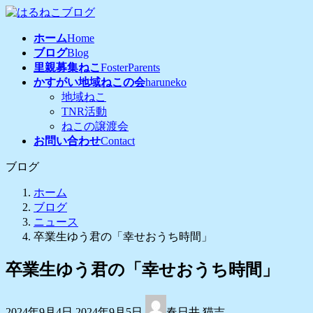
コ
ナ
ン
ビ
ホーム
Home
テ
ゲ
ブログ
Blog
ン
ー
里親募集ねこ
FosterParents
ツ
シ
かすがい地域ねこの会
haruneko
へ
ョ
地域ねこ
ス
ン
TNR活動
キ
に
ねこの譲渡会
ッ
移
お問い合わせ
Contact
プ
動
ブログ
ホーム
ブログ
ニュース
卒業生ゆう君の「幸せおうち時間」
卒業生ゆう君の「幸せおうち時間」
最
2024年9月4日
2024年9月5日
春日井 猫吉