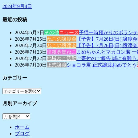
2024年9月4日
最近の投稿
2024年5月7日
その他
ニュース
子猫一時預かりのボランテ
2026年7月25日
ねこの譲渡会
【予告】7月26日(日) 譲渡
2026年7月24日
ねこの譲渡会
【予告】7月26日(日) 譲渡
2026年7月23日
里親募集ねこ
まめちゃんとマカロン君 
2026年7月22日
地域ねこ活動
ご寄付のご報告 誠に有難
2026年7月20日
正式譲渡
ショコラ君 正式讓渡おめでとう
カテゴリー
カ
テ
月別アーカイブ
ゴ
リ
月
ー
別
ホーム
ア
ブログ
ー