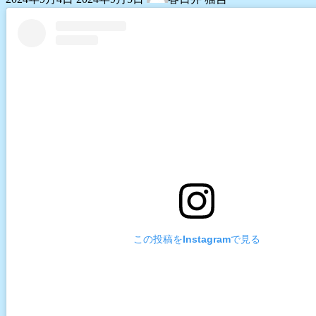
終
更
新
日
時
:
この投稿をInstagramで見る