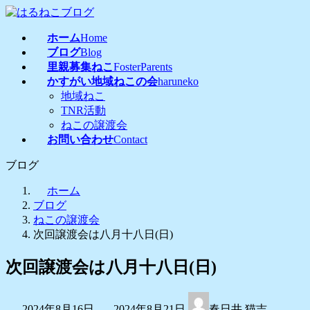
コ
ナ
ン
ビ
ホーム
Home
テ
ゲ
ブログ
Blog
ン
ー
里親募集ねこ
FosterParents
ツ
シ
かすがい地域ねこの会
haruneko
へ
ョ
地域ねこ
ス
ン
TNR活動
キ
に
ねこの譲渡会
ッ
移
お問い合わせ
Contact
プ
動
ブログ
ホーム
ブログ
ねこの譲渡会
次回譲渡会は八月十八日(日)
次回譲渡会は八月十八日(日)
最
2024年8月16日
2024年8月21日
春日井 猫吉