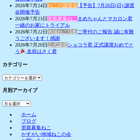
2026年7月24日
ねこの譲渡会
【予告】7月26日(日) 譲渡
会開催予告
2026年7月23日
里親募集ねこ
まめちゃんとマカロン君
一緒のお家にトライアル
2026年7月22日
地域ねこ活動
ご寄付のご報告 誠に有難
うございます！感謝
2026年7月20日
正式譲渡
ショコラ君 正式讓渡おめでと
う
名前はさく君
カテゴリー
カ
テ
月別アーカイブ
ゴ
リ
月
ー
別
ホーム
ア
ブログ
ー
里親募集ねこ
カ
かすがい地域ねこの会
イ