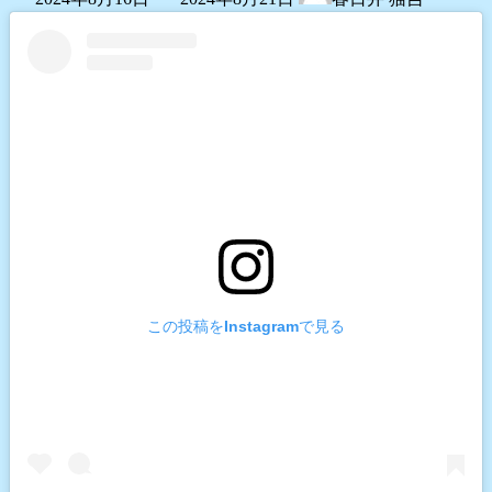
終
更
新
日
時
:
この投稿をInstagramで見る