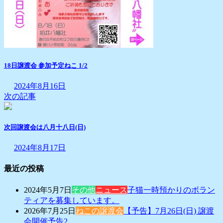
18日譲渡会 参加予定ねこ 1/2
2024年8月16日
次の記事
次回譲渡会は八月十八日(日)
2024年8月17日
最近の投稿
2024年5月7日
その他
ニュース
子猫一時預かりのボラン
ティアを募集しています。
2026年7月25日
ねこの譲渡会
【予告】7月26日(日) 譲渡
会開催予告2