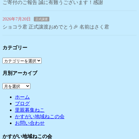
ご寄付のご報告 誠に有難うございます！感謝
2026年7月20日
正式譲渡
ショコラ君 正式讓渡おめでとう🎉 名前はさく君
カテゴリー
カ
テ
月別アーカイブ
ゴ
リ
月
ー
別
ホーム
ア
ブログ
ー
里親募集ねこ
カ
かすがい地域ねこの会
イ
お問い合わせ
ブ
かすがい地域ねこの会