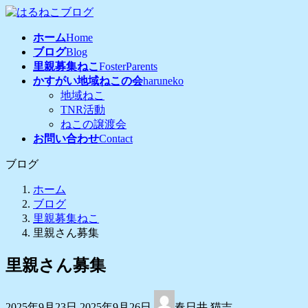
コ
ナ
ン
ビ
ホーム
Home
テ
ゲ
ブログ
Blog
ン
ー
里親募集ねこ
FosterParents
ツ
シ
かすがい地域ねこの会
haruneko
へ
ョ
地域ねこ
ス
ン
TNR活動
キ
に
ねこの譲渡会
ッ
移
お問い合わせ
Contact
プ
動
ブログ
ホーム
ブログ
里親募集ねこ
里親さん募集
里親さん募集
最
2025年9月23日
2025年9月26日
春日井 猫吉