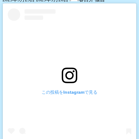
終
更
新
日
時
:
この投稿をInstagramで見る