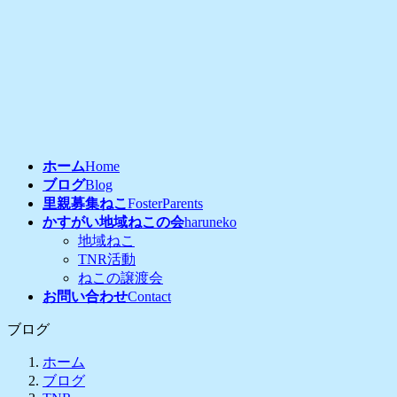
コ
ナ
ン
ビ
テ
ゲ
ン
ー
ツ
シ
へ
ョ
ス
ン
キ
に
ッ
移
ホーム
Home
プ
動
ブログ
Blog
里親募集ねこ
FosterParents
かすがい地域ねこの会
haruneko
地域ねこ
TNR活動
ねこの譲渡会
お問い合わせ
Contact
ブログ
ホーム
ブログ