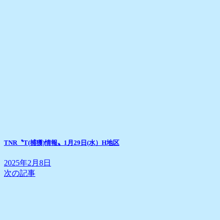
TNR〝T(捕獲)情報〟1月29日(水）H地区
2025年2月8日
次の記事