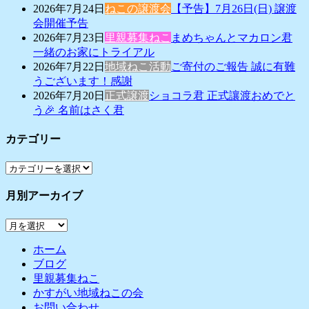
2026年7月24日
ねこの譲渡会
【予告】7月26日(日) 譲渡
会開催予告
2026年7月23日
里親募集ねこ
まめちゃんとマカロン君
一緒のお家にトライアル
2026年7月22日
地域ねこ活動
ご寄付のご報告 誠に有難
うございます！感謝
2026年7月20日
正式譲渡
ショコラ君 正式讓渡おめでと
う🎉 名前はさく君
カテゴリー
カ
テ
月別アーカイブ
ゴ
リ
月
ー
別
ホーム
ア
ブログ
ー
里親募集ねこ
カ
かすがい地域ねこの会
イ
お問い合わせ