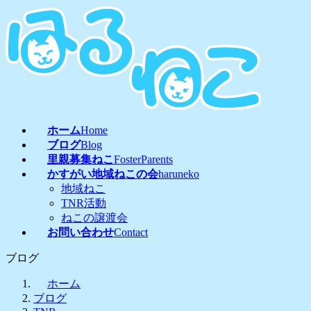
コ
ナ
ン
ビ
テ
ゲ
ン
ー
ツ
シ
へ
ョ
ス
ン
キ
に
ッ
移
ホーム
Home
プ
動
ブログ
Blog
里親募集ねこ
FosterParents
かすがい地域ねこの会
haruneko
地域ねこ
TNR活動
ねこの譲渡会
お問い合わせ
Contact
ブログ
ホーム
ブログ