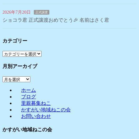
2026年7月20日
正式譲渡
ショコラ君 正式讓渡おめでとう🎉 名前はさく君
カテゴリー
カ
テ
月別アーカイブ
ゴ
リ
月
ー
別
ホーム
ア
ブログ
ー
里親募集ねこ
カ
かすがい地域ねこの会
イ
お問い合わせ
ブ
かすがい地域ねこの会