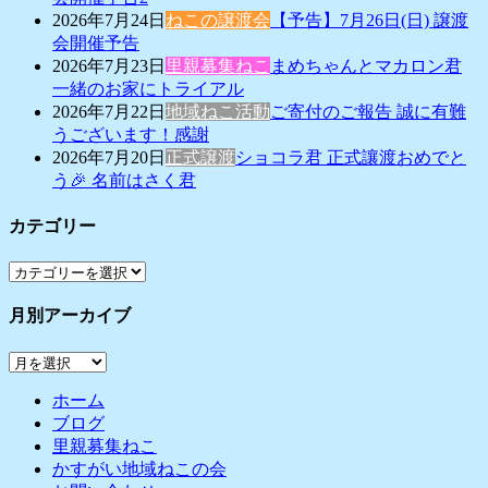
2026年7月24日
ねこの譲渡会
【予告】7月26日(日) 譲渡
会開催予告
2026年7月23日
里親募集ねこ
まめちゃんとマカロン君
一緒のお家にトライアル
2026年7月22日
地域ねこ活動
ご寄付のご報告 誠に有難
うございます！感謝
2026年7月20日
正式譲渡
ショコラ君 正式讓渡おめでと
う🎉 名前はさく君
カテゴリー
カ
テ
月別アーカイブ
ゴ
リ
月
ー
別
ホーム
ア
ブログ
ー
里親募集ねこ
カ
かすがい地域ねこの会
イ