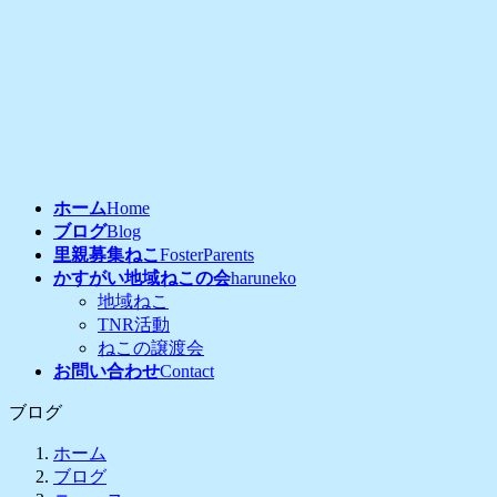
コ
ナ
ン
ビ
テ
ゲ
ン
ー
ツ
シ
へ
ョ
ス
ン
キ
に
ッ
移
ホーム
Home
プ
動
ブログ
Blog
里親募集ねこ
FosterParents
かすがい地域ねこの会
haruneko
地域ねこ
TNR活動
ねこの譲渡会
お問い合わせ
Contact
ブログ
ホーム
ブログ